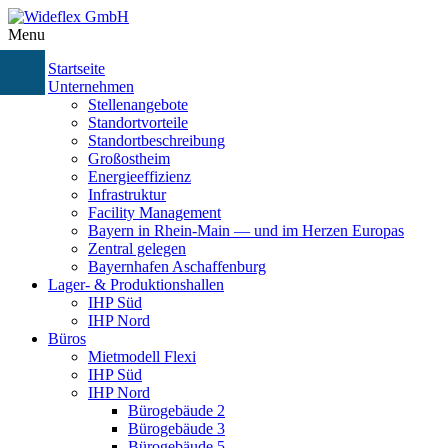
Menu
Startseite
Unternehmen
Stellenangebote
Standortvorteile
Standortbeschreibung
Großostheim
Energieeffizienz
Infrastruktur
Facility Management
Bayern in Rhein-Main — und im Herzen Europas
Zentral gelegen
Bayernhafen Aschaffenburg
Lager- & Produktionshallen
IHP Süd
IHP Nord
Büros
Mietmodell Flexi
IHP Süd
IHP Nord
Bürogebäude 2
Bürogebäude 3
Bürogebäude 5