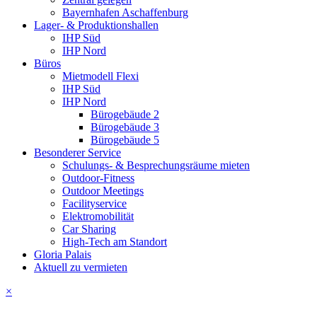
Bayernhafen Aschaffenburg
Lager- & Produktionshallen
IHP Süd
IHP Nord
Büros
Mietmodell Flexi
IHP Süd
IHP Nord
Bürogebäude 2
Bürogebäude 3
Bürogebäude 5
Besonderer Service
Schulungs- & Besprechungsräume mieten
Outdoor-Fitness
Outdoor Meetings
Facilityservice
Elektromobilität
Car Sharing
High-Tech am Standort
Gloria Palais
Aktuell zu vermieten
×