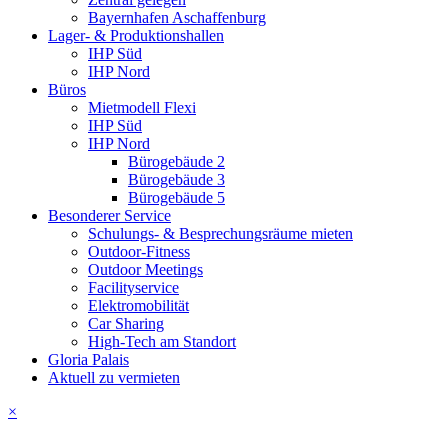
Bayernhafen Aschaffenburg
Lager- & Produktionshallen
IHP Süd
IHP Nord
Büros
Mietmodell Flexi
IHP Süd
IHP Nord
Bürogebäude 2
Bürogebäude 3
Bürogebäude 5
Besonderer Service
Schulungs- & Besprechungsräume mieten
Outdoor-Fitness
Outdoor Meetings
Facilityservice
Elektromobilität
Car Sharing
High-Tech am Standort
Gloria Palais
Aktuell zu vermieten
×