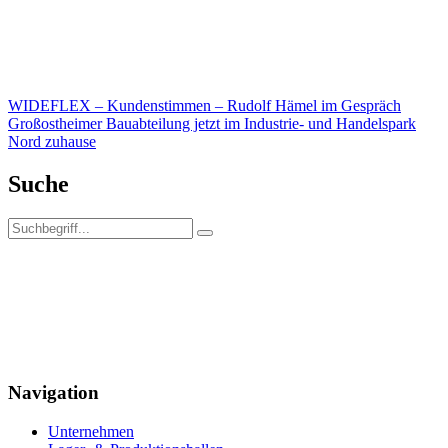
Beitragsnavigation
WIDEFLEX – Kundenstimmen – Rudolf Hämel im Gespräch
Großostheimer Bauabteilung jetzt im Industrie- und Handelspark
Nord zuhause
Suche
Navigation
Unternehmen