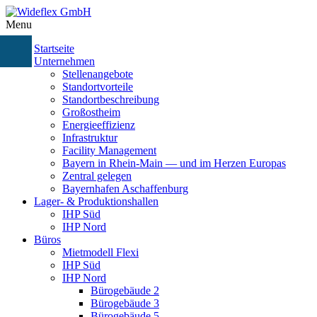
Menu
Startseite
Unternehmen
Stellenangebote
Standortvorteile
Standortbeschreibung
Großostheim
Energieeffizienz
Infrastruktur
Facility Management
Bayern in Rhein-Main — und im Herzen Europas
Zentral gelegen
Bayernhafen Aschaffenburg
Lager- & Produktionshallen
IHP Süd
IHP Nord
Büros
Mietmodell Flexi
IHP Süd
IHP Nord
Bürogebäude 2
Bürogebäude 3
Bürogebäude 5