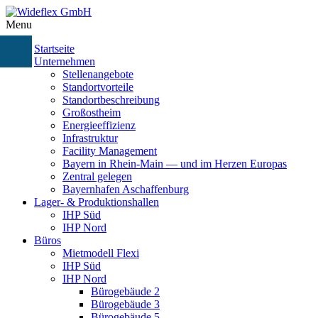
Menu
Startseite
Unternehmen
Stellenangebote
Standortvorteile
Standortbeschreibung
Großostheim
Energieeffizienz
Infrastruktur
Facility Management
Bayern in Rhein-Main — und im Herzen Europas
Zentral gelegen
Bayernhafen Aschaffenburg
Lager- & Produktionshallen
IHP Süd
IHP Nord
Büros
Mietmodell Flexi
IHP Süd
IHP Nord
Bürogebäude 2
Bürogebäude 3
Bürogebäude 5