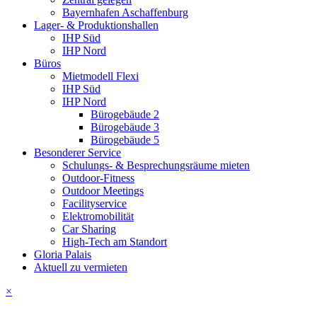
Bayernhafen Aschaffenburg
Lager- & Produktionshallen
IHP Süd
IHP Nord
Büros
Mietmodell Flexi
IHP Süd
IHP Nord
Bürogebäude 2
Bürogebäude 3
Bürogebäude 5
Besonderer Service
Schulungs- & Besprechungsräume mieten
Outdoor-Fitness
Outdoor Meetings
Facilityservice
Elektromobilität
Car Sharing
High-Tech am Standort
Gloria Palais
Aktuell zu vermieten
×