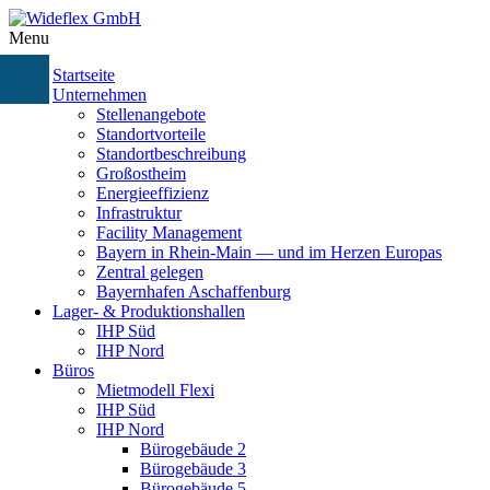
Menu
Startseite
Unternehmen
Stellenangebote
Standortvorteile
Standortbeschreibung
Großostheim
Energieeffizienz
Infrastruktur
Facility Management
Bayern in Rhein-Main — und im Herzen Europas
Zentral gelegen
Bayernhafen Aschaffenburg
Lager- & Produktionshallen
IHP Süd
IHP Nord
Büros
Mietmodell Flexi
IHP Süd
IHP Nord
Bürogebäude 2
Bürogebäude 3
Bürogebäude 5