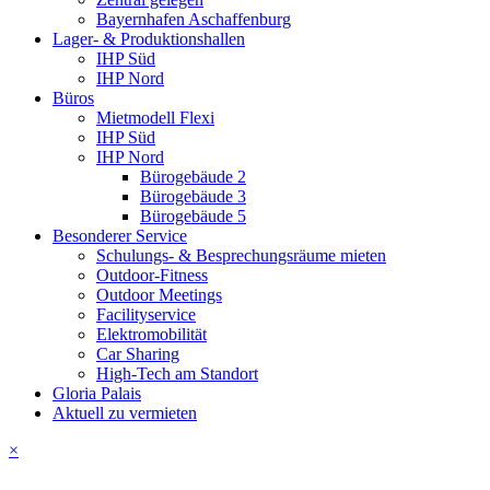
Bayernhafen Aschaffenburg
Lager- & Produktionshallen
IHP Süd
IHP Nord
Büros
Mietmodell Flexi
IHP Süd
IHP Nord
Bürogebäude 2
Bürogebäude 3
Bürogebäude 5
Besonderer Service
Schulungs- & Besprechungsräume mieten
Outdoor-Fitness
Outdoor Meetings
Facilityservice
Elektromobilität
Car Sharing
High-Tech am Standort
Gloria Palais
Aktuell zu vermieten
×