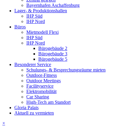
Bayernhafen Aschaffenburg
Lager- & Produktionshallen
IHP Süd
IHP Nord
Büros
Mietmodell Flexi
IHP Süd
IHP Nord
Bürogebäude 2
Bürogebäude 3
Bürogebäude 5
Besonderer Service
Schulungs- & Besprechungsräume mieten
Outdoor-Fitness
Outdoor Meetings
Facilityservice
Elektromobilität
Car Sharing
High-Tech am Standort
Gloria Palais
Aktuell zu vermieten
×